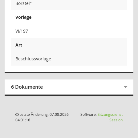
Borstel"
Vorlage
VI/197
Art
Beschlussvorlage
6 Dokumente
Letzte Änderung: 07.08.2026
Software:
Sitzungsdienst
(Wird in
04:01:16
Session