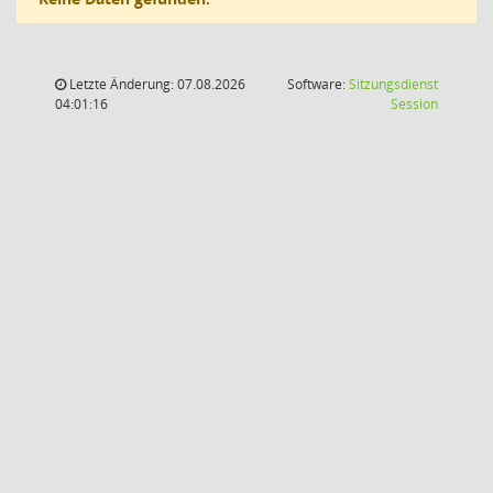
Letzte Änderung: 07.08.2026
Software:
Sitzungsdienst
(Wird in
04:01:16
Session