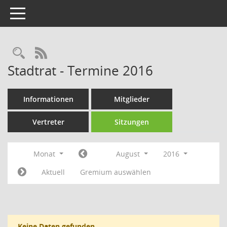
Toggle navigation
Rechercheauswahl
RSS-Feed
Stadtrat - Termine 2016
Informationen
Mitglieder
Vertreter
Sitzungen
Monat
August
2016
Aktuell
Gremium auswählen
Keine Daten gefunden.