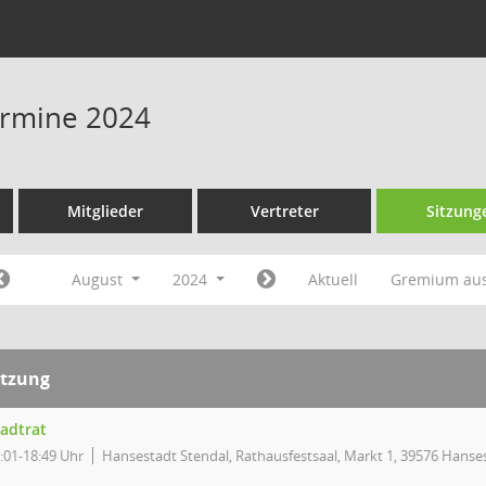
Termine 2024
Mitglieder
Vertreter
Sitzung
August
2024
Aktuell
Gremium au
itzung
tadtrat
:01-18:49 Uhr
Hansestadt Stendal, Rathausfestsaal, Markt 1, 39576 Hanse