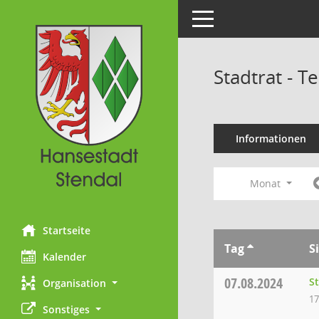
Toggle navigation
Stadtrat - 
Informationen
Monat
Startseite
Tag
S
Kalender
07.08.2024
S
Organisation
17
Sonstiges