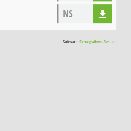
NS
(Wird in
Software:
Sitzungsdienst
Session