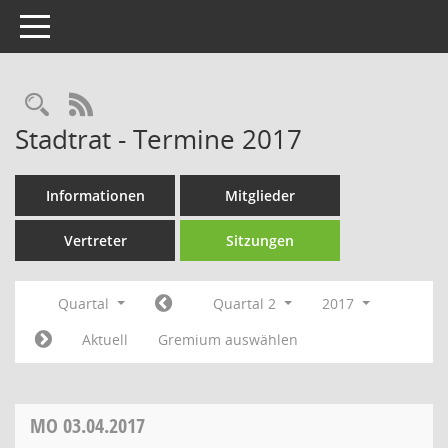
Toggle navigation
Rechercheauswahl
RSS-Feed
Stadtrat - Termine 2017
Informationen
Mitglieder
Vertreter
Sitzungen
Quartal
Quartal 2
2017
Aktuell
Gremium auswählen
MO
03.04.2017