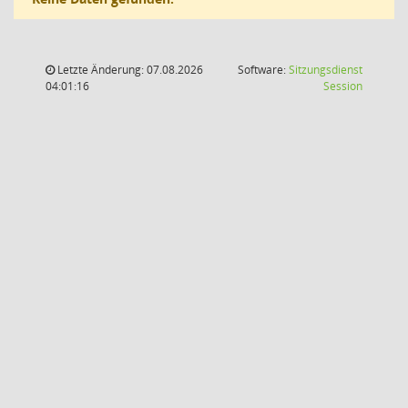
Letzte Änderung: 07.08.2026
Software:
Sitzungsdienst
(Wird in
04:01:16
Session