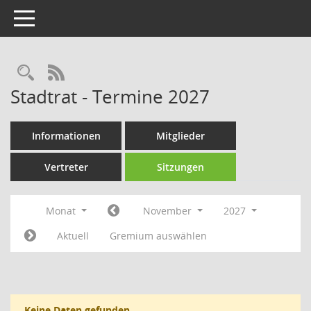
Toggle navigation
Rechercheauswahl
RSS-Feed
Stadtrat - Termine 2027
Informationen
Mitglieder
Vertreter
Sitzungen
Monat
November
2027
Aktuell
Gremium auswählen
Keine Daten gefunden.