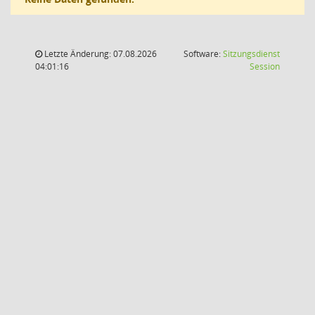
Letzte Änderung: 07.08.2026
Software:
Sitzungsdienst
(Wird in
04:01:16
Session