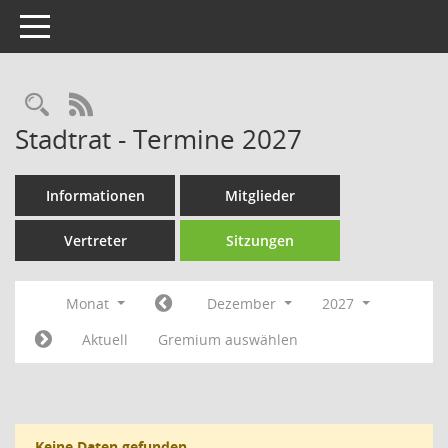
Toggle navigation
Rechercheauswahl
RSS-Feed
Stadtrat - Termine 2027
Informationen
Mitglieder
Vertreter
Sitzungen
Monat
Dezember
2027
Aktuell
Gremium auswählen
Keine Daten gefunden.