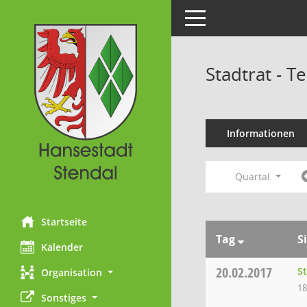
Toggle navigation
Stadtrat - 
Informationen
Quartal
Startseite
Tag
S
Kalender
20.02.2017
S
Organisation
18
Sonstiges