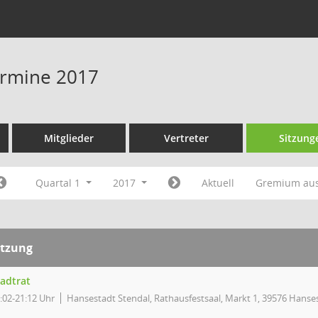
Termine 2017
Mitglieder
Vertreter
Sitzung
Quartal 1
2017
Aktuell
Gremium au
itzung
tadtrat
:02-21:12 Uhr
Hansestadt Stendal, Rathausfestsaal, Markt 1, 39576 Hanse