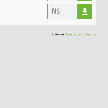
NS
(Wird in
Software:
Sitzungsdienst
Session