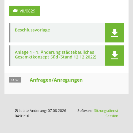
VII/0829
Beschlussvorlage
Anlage 1 - 1. Änderung städtebauliches
Gesamktkonzept Süd (Stand 12.12.2022)
Anfragen/Anregungen
Ö 32
Letzte Änderung: 07.08.2026
Software:
Sitzungsdienst
(Wird in
04:01:16
Session