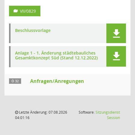
VII/0829
Beschlussvorlage
Anlage 1 - 1. Änderung städtebauliches
Gesamktkonzept Süd (Stand 12.12.2022)
Anfragen/Anregungen
Ö 32
Letzte Änderung: 07.08.2026
Software:
Sitzungsdienst
(Wird in
04:01:16
Session