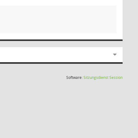
(Wird in
Software:
Sitzungsdienst
Session