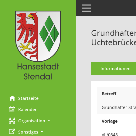
Toggle navigation
Grundhafter
Uchtebrück
Informationen
Betreff
Startseite
Grundhafter Str
Kalender
Organisation
Vorlage
Sonstiges
VII/0848